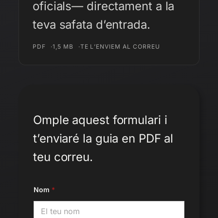
oficials— directament a la
teva safata d’entrada.
PDF
1,5 MB
TE L’ENVIEM AL CORREU
Omple aquest formulari i
t’enviaré la guia en PDF al
teu correu.
N
Nom
*
o
m
*
N