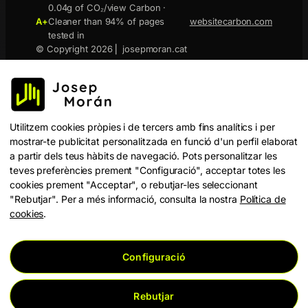
0.04g of CO₂/view Carbon ·
A+
Cleaner than 94% of pages
websitecarbon.com
tested in
© Copyright 2026 ⎜ josepmoran.cat
La marca WordPress® és propietat intel·lectual de la
WordPress Foundation, i les marques Woo® i
WooCommerce® són propietat intel·lectual de
Utilitzem cookies pròpies i de tercers amb fins analítics i per
WooCommerce, Inc. L’ús dels noms WordPress®, Woo® i
mostrar-te publicitat personalitzada en funció d'un perfil elaborat
WooCommerce® en aquest lloc web té únicament finalitats
a partir dels teus hàbits de navegació. Pots personalitzar les
d’identificació i no implica cap patrocini, suport ni afiliació per
teves preferències prement "Configuració", acceptar totes les
part de la WordPress Foundation ni de WooCommerce, Inc.
cookies prement "Acceptar", o rebutjar-les seleccionant
josepmoran.cat no està patrocinada, avalada ni afiliada de
"Rebutjar". Per a més informació, consulta la nostra
Política de
cap manera amb la WordPress Foundation ni amb
cookies
.
WooCommerce, Inc.
Configuració
Avís Legal
Rebutjar
Política de Privacitat