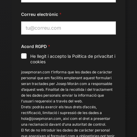
o
m
Correu electrònic
*
Acord RGPD
*
He llegit i accepto la
Política de privacitat i
cookies
josepmoran.com t’informa que les dades de caràcter
personal que em facilitis emplenant aquest formulari
seran tractades per Josep Morán com a responsable
d’aquest web. Finalitat de la recollida i del tractament
de les dades personals: enviar la informació que
l’usuari requereixi a través del web.
Drets: podràs exercir els teus drets d’accés,
rectificació, limitació i supressió de les dades a
hola@josepmoran.com, així com el dret a presentar
una reclamació davant d’una autoritat de control.
El fet de no introduir les dades de caràcter personal
que apareixen al formulari com a obligatòries pot tenir